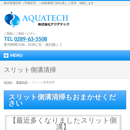
栃木県鹿沼市（宇都宮市）｜特殊車両で街を美しく洗浄・清掃します
ご気軽にご相談ください
TEL
0289-63-5508
受付時間 8:00 - 18:00 [ 日・祝日除く ]
MENU
スリット側溝清掃
HOME
»
業務内容
»
スリット側溝清掃
スリット側溝清掃もおまかせくだ
さい
【最近多くなりましたスリット側
溝】